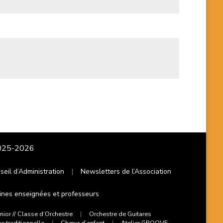
2025-2026
eil d’Administration
Newsletters de l’Association
lines enseignées et professeurs
nior // Classe d’Orchestre
Orchestre de Guitares
e traditionnelle
Chœur d’enfant
Atelier GROOVE