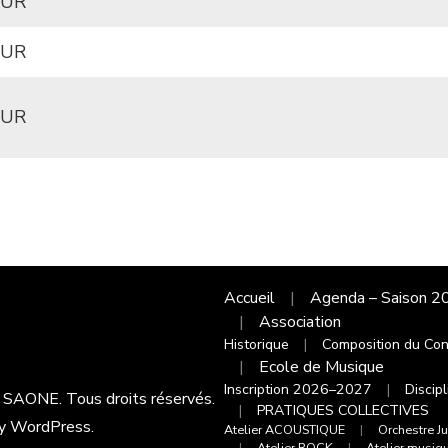
EUR
EUR
EUR
Accueil
Agenda – Saison 
Association
Historique
Composition du Cons
Ecole de Musique
Inscription 2026–2027
Discip
R SAONE
. Tous droits réservés.
PRATIQUES COLLECTIVES
by
WordPress
.
Atelier ACOUSTIQUE
Orchestre Ju
Atelier ROCK
Atelier musiqu